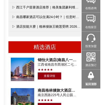
▷ 西江千户苗寨酒店推荐｜格美集团豪利维拉薇墅酒店正式开业
在线咨询
▷ 南昌哪家酒店可以住满24小时？｜任意时间入住·次日同点退房
▷ 酒店技能大赛｜格林缦旅王晓莲受聘 2026 江西省星级旅游饭店技能大赛裁判
在线留言
精选酒店
投资加盟
锦怡大酒店(南昌八一广场火车站店)
江西省南昌市西湖区二七南路428号
酒店预订
★★★★★
查看详情
返回顶部
南昌格林缦旅大酒店（八一广场一附院店）
南京西路225号人民公园地铁站3号口
★★★★★