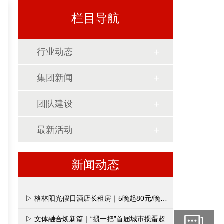
栏目导航
行业动态
集团新闻
团队建设
最新活动
新闻动态
▷ 格林阳光假日酒店长租房｜5晚起80元/晚，月租1980元全包价
▷ 文体融合焕新篇｜“掼一把”首届城市掼蛋超级联赛在南昌打响第一枪