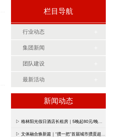
栏目导航
行业动态
集团新闻
团队建设
最新活动
新闻动态
▷ 格林阳光假日酒店长租房｜5晚起80元/晚，月租1980元全包价
▷ 文体融合焕新篇｜“掼一把”首届城市掼蛋超级联赛在南昌打响第一枪