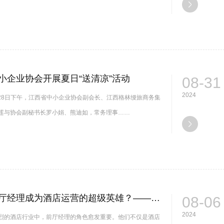
小企业协会开展夏日“送清凉”活动
08-31
2024
8月28日下午，江西省中小企业协会副会长、江西格林缦旅商务集
莲与协会副秘书长罗小娟、熊迪如，常务理事……
如何让前厅经理成为酒店运营的超级英雄？——每日必做管理动作
08-06
2024
烈的酒店行业中，前厅经理的角色愈发重要。他们不仅是酒店