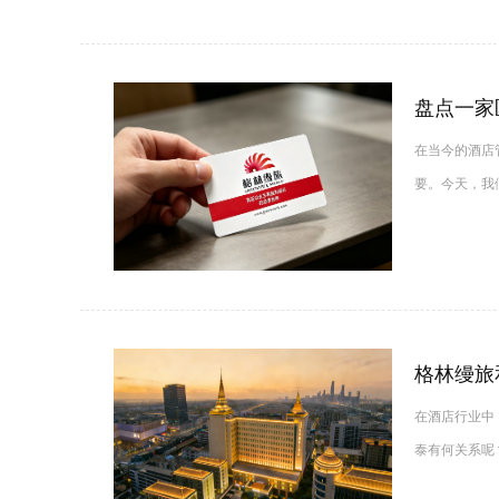
盘点一家
在当今的酒店
要。今天，我
格林缦旅
在酒店行业中
泰有何关系呢