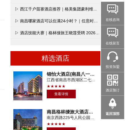
▷ 西江千户苗寨酒店推荐｜格美集团豪利维拉薇墅酒店正式开业
在线咨询
▷ 南昌哪家酒店可以住满24小时？｜任意时间入住·次日同点退房
▷ 酒店技能大赛｜格林缦旅王晓莲受聘 2026 江西省星级旅游饭店技能大赛裁判
在线留言
精选酒店
投资加盟
锦怡大酒店(南昌八一广场火车站店)
江西省南昌市西湖区二七南路428号
★★★★★
酒店预订
查看详情
南昌格林缦旅大酒店（八一广场一附院店）
返回顶部
南京西路225号人民公园地铁站3号口
★★★★★