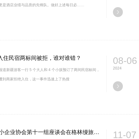
更是酒店业绩与品质的先锋队。做好上述每日必……
小”入住民宿两标间被拒，谁对谁错？
08-06
2024
道新疆游客一行 5 个大人和 4 个小孩预订了两间民宿标间，
遭到商家拒绝入住，这一事件迅速上了热搜
江西省中小企业协会第十一组座谈会在格林缦旅大酒店召开
11-07