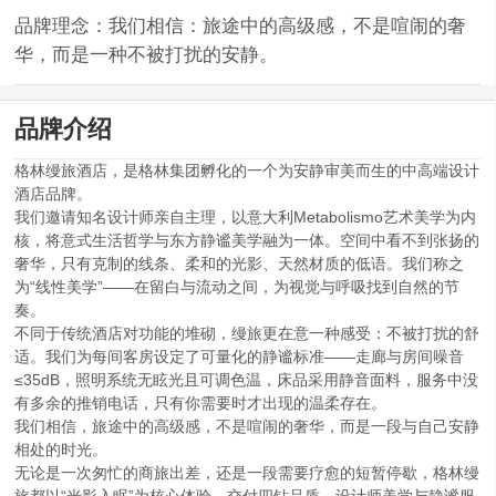
品牌理念：我们相信：旅途中的高级感，不是喧闹的奢
华，而是一种不被打扰的安静。
品牌介绍
格林缦旅酒店，是格林集团孵化的一个为安静审美而生的中高端设计
酒店品牌。
我们邀请知名设计师亲自主理，以意大利Metabolismo艺术美学为内
核，将意式生活哲学与东方静谧美学融为一体。空间中看不到张扬的
奢华，只有克制的线条、柔和的光影、天然材质的低语。我们称之
为“线性美学”——在留白与流动之间，为视觉与呼吸找到自然的节
奏。
不同于传统酒店对功能的堆砌，缦旅更在意一种感受：不被打扰的舒
适。我们为每间客房设定了可量化的静谧标准——走廊与房间噪音
≤35dB
，照明系统无眩光且可调色温，床品采用静音面料，服务中没
有多余的推销电话，只有你需要时才出现的温柔存在。
我们相信，旅途中的高级感，不是喧闹的奢华，而是一段与自己安静
相处的时光。
无论是一次匆忙的商旅出差，还是一段需要疗愈的短暂停歇，格林缦